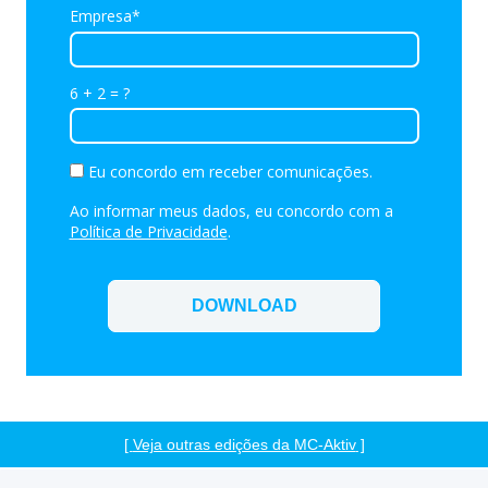
Empresa*
6 + 2 = ?
Eu concordo em receber comunicações.
Ao informar meus dados, eu concordo com a
Política de Privacidade
.
DOWNLOAD
[
Veja outras edições da MC-Aktiv
]